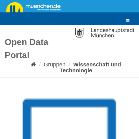
Überspringen
zum
Inhalt
Toggle
navigat
Open Data
Portal
Gruppen
Wissenschaft und
Technologie