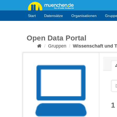
Überspringen
zum
Inhalt
Start
Datensätze
Organisationen
Grupp
Open Data Portal
Gruppen
Wissenschaft und 
1