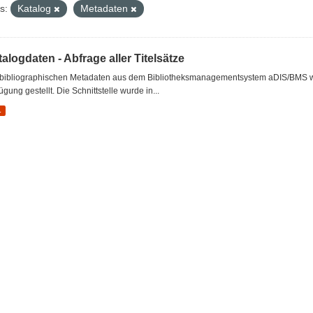
s:
Katalog
Metadaten
alogdaten - Abfrage aller Titelsätze
 bibliographischen Metadaten aus dem Bibliotheksmanagementsystem aDIS/BMS wer
ügung gestellt. Die Schnittstelle wurde in...
L