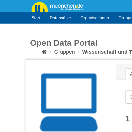
Überspringen
zum
Inhalt
Start
Datensätze
Organisationen
Grupp
Open Data Portal
Gruppen
Wissenschaft und 
1