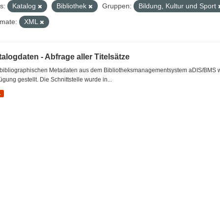
s:
Katalog
Bibliothek
Gruppen:
Bildung, Kultur und Sport
mate:
XML
alogdaten - Abfrage aller Titelsätze
 bibliographischen Metadaten aus dem Bibliotheksmanagementsystem aDIS/BMS wer
ügung gestellt. Die Schnittstelle wurde in...
L