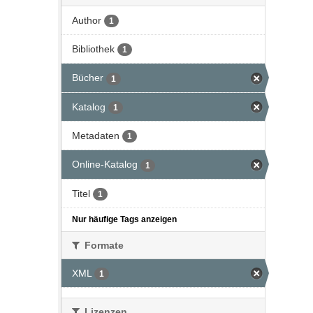
Author
1
Bibliothek
1
Bücher
1
Katalog
1
Metadaten
1
Online-Katalog
1
Titel
1
Nur häufige Tags anzeigen
Formate
XML
1
Lizenzen