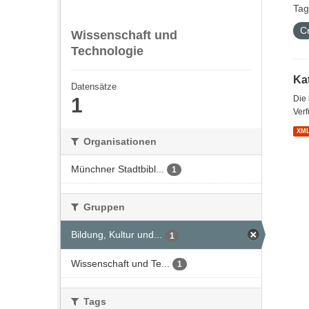
Tag
C
Wissenschaft und
Technologie
Kat
Datensätze
1
Die
Verf
XM
Organisationen
Münchner Stadtbibl...
1
Gruppen
Bildung, Kultur und...
1
Wissenschaft und Te...
1
Tags