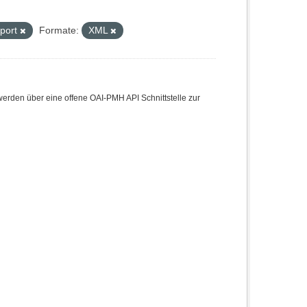
Sport
Formate:
XML
den über eine offene OAI-PMH API Schnittstelle zur