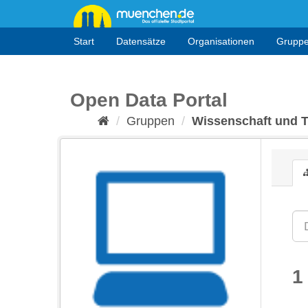
Überspringen
zum
Inhalt
Start
Datensätze
Organisationen
Grupp
Open Data Portal
Gruppen
Wissenschaft und 
1