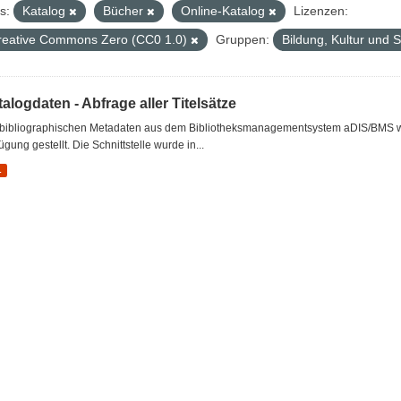
s:
Katalog
Bücher
Online-Katalog
Lizenzen:
reative Commons Zero (CC0 1.0)
Gruppen:
Bildung, Kultur und 
alogdaten - Abfrage aller Titelsätze
 bibliographischen Metadaten aus dem Bibliotheksmanagementsystem aDIS/BMS wer
ügung gestellt. Die Schnittstelle wurde in...
L