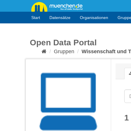
Überspringen
zum
Inhalt
Start
Datensätze
Organisationen
Grupp
Open Data Portal
Gruppen
Wissenschaft und 
1