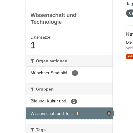
Tag
C
Wissenschaft und
Technologie
Kat
Datensätze
1
Die
Verf
XM
Organisationen
Münchner Stadtbibl...
1
Gruppen
Bildung, Kultur und...
1
Wissenschaft und Te...
1
Tags