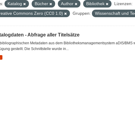
s:
Katalog
Bücher
Author
Bibliothek
Lizenzen:
reative Commons Zero (CC0 1.0)
Gruppen:
Wissenschaft und Te
alogdaten - Abfrage aller Titelsätze
 bibliographischen Metadaten aus dem Bibliotheksmanagementsystem aDIS/BMS wer
ügung gestellt. Die Schnittstelle wurde in...
L