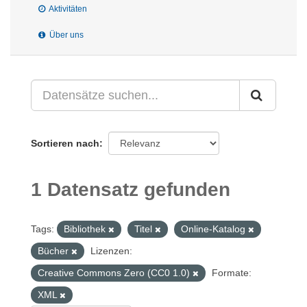
Aktivitäten
Über uns
Sortieren nach
1 Datensatz gefunden
Tags:
Bibliothek
Titel
Online-Katalog
Bücher
Lizenzen:
Creative Commons Zero (CC0 1.0)
Formate:
XML