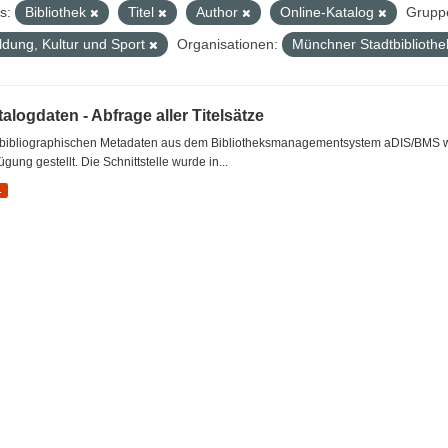
s:
Bibliothek
Titel
Author
Online-Katalog
Grupp
ldung, Kultur und Sport
Organisationen:
Münchner Stadtbiblioth
alogdaten - Abfrage aller Titelsätze
 bibliographischen Metadaten aus dem Bibliotheksmanagementsystem aDIS/BMS wer
ügung gestellt. Die Schnittstelle wurde in...
L