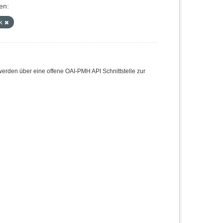
en:
ek
den über eine offene OAI-PMH API Schnittstelle zur