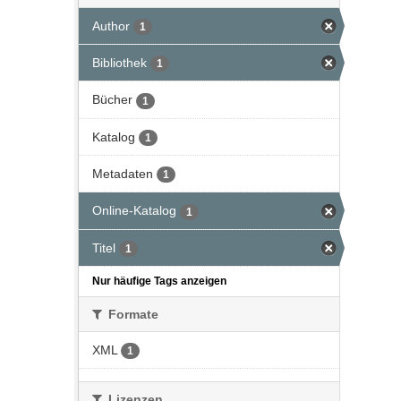
Author
1
Bibliothek
1
Bücher
1
Katalog
1
Metadaten
1
Online-Katalog
1
Titel
1
Nur häufige Tags anzeigen
Formate
XML
1
Lizenzen