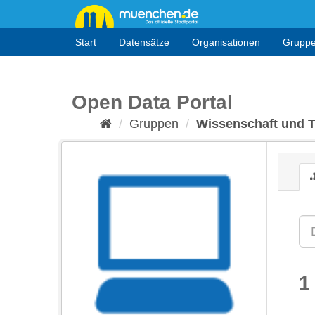
Überspringen
zum
Inhalt
Start
Datensätze
Organisationen
Grupp
Open Data Portal
Gruppen
Wissenschaft und 
1