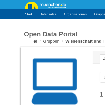
Überspringen
zum
Inhalt
Start
Datensätze
Organisationen
Grupp
Open Data Portal
Gruppen
Wissenschaft und 
1