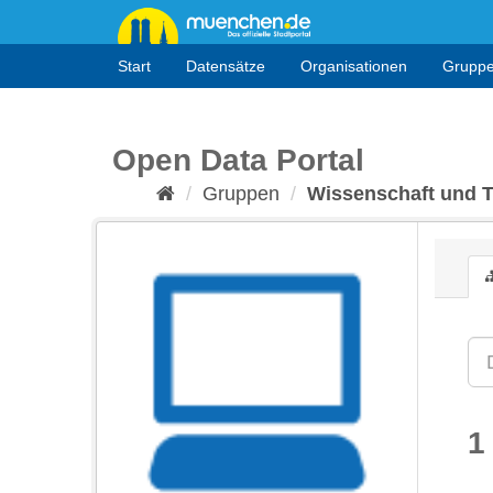
Überspringen
zum
Inhalt
Start
Datensätze
Organisationen
Grupp
Open Data Portal
Gruppen
Wissenschaft und 
1