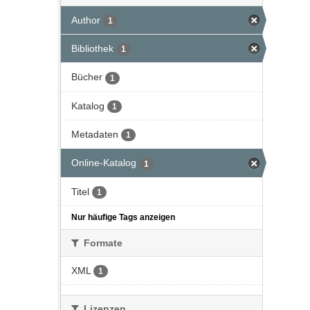
Author
1
Bibliothek
1
Bücher
1
Katalog
1
Metadaten
1
Online-Katalog
1
Titel
1
Nur häufige Tags anzeigen
Formate
XML
1
Lizenzen