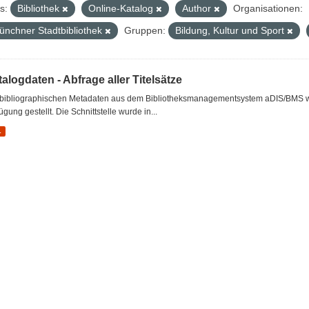
s:
Bibliothek
Online-Katalog
Author
Organisationen:
ünchner Stadtbibliothek
Gruppen:
Bildung, Kultur und Sport
alogdaten - Abfrage aller Titelsätze
 bibliographischen Metadaten aus dem Bibliotheksmanagementsystem aDIS/BMS wer
ügung gestellt. Die Schnittstelle wurde in...
L