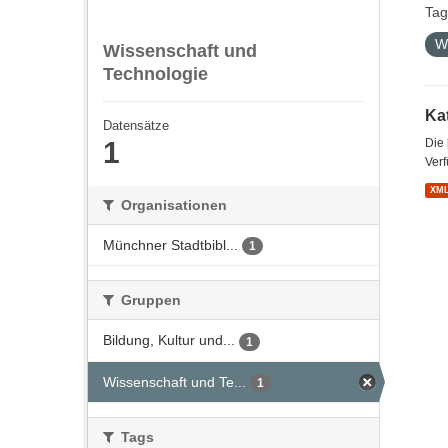
Tag
W
Wissenschaft und
Technologie
Kat
Datensätze
1
Die
Verf
XM
Organisationen
Münchner Stadtbibl...
1
Gruppen
Bildung, Kultur und...
1
Wissenschaft und Te...
1
Tags