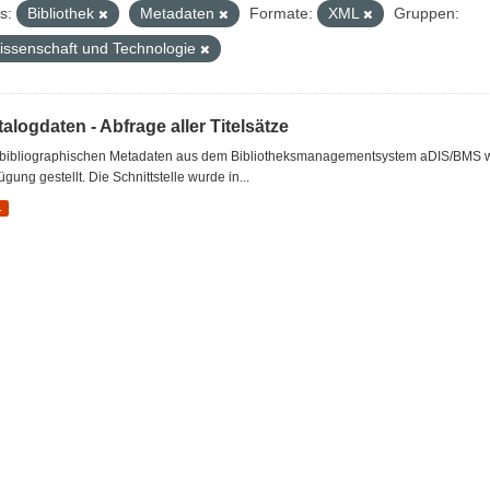
s:
Bibliothek
Metadaten
Formate:
XML
Gruppen:
issenschaft und Technologie
alogdaten - Abfrage aller Titelsätze
 bibliographischen Metadaten aus dem Bibliotheksmanagementsystem aDIS/BMS wer
ügung gestellt. Die Schnittstelle wurde in...
L