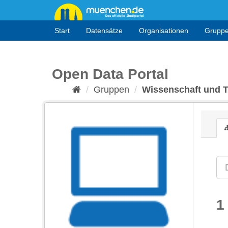
Überspringen
zum
Inhalt
Start
Datensätze
Organisationen
Grupp
Open Data Portal
Gruppen
Wissenschaft und 
1