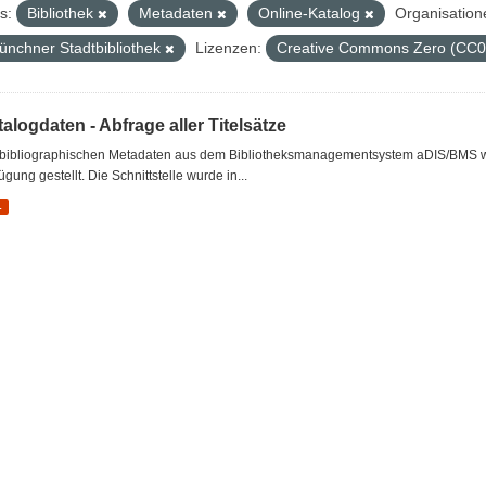
s:
Bibliothek
Metadaten
Online-Katalog
Organisation
ünchner Stadtbibliothek
Lizenzen:
Creative Commons Zero (CC0
alogdaten - Abfrage aller Titelsätze
 bibliographischen Metadaten aus dem Bibliotheksmanagementsystem aDIS/BMS wer
ügung gestellt. Die Schnittstelle wurde in...
L