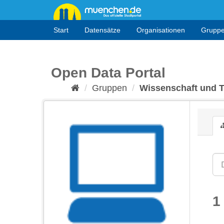
Überspringen
zum
Inhalt
Start
Datensätze
Organisationen
Grupp
Open Data Portal
Gruppen
Wissenschaft und 
1