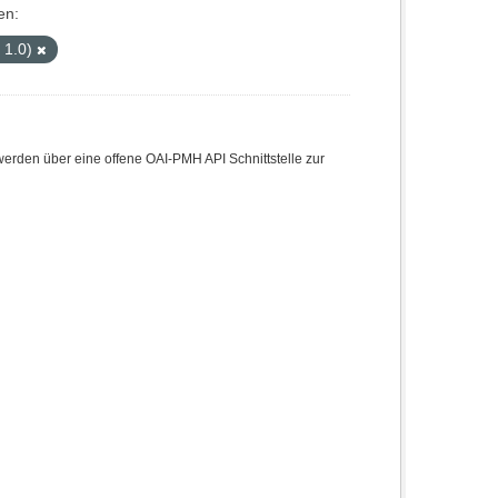
en:
 1.0)
den über eine offene OAI-PMH API Schnittstelle zur