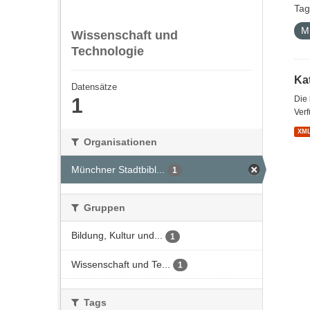
Tag
M
Wissenschaft und
Technologie
Kat
Datensätze
1
Die
Verf
XM
Organisationen
Münchner Stadtbibl...
1
Gruppen
Bildung, Kultur und...
1
Wissenschaft und Te...
1
Tags