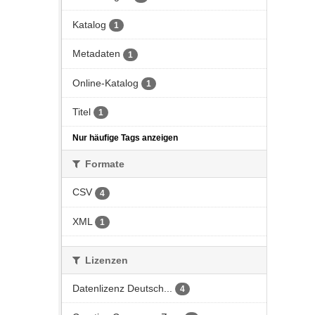
Katalog
1
Metadaten
1
Online-Katalog
1
Titel
1
Nur häufige Tags anzeigen
Formate
CSV
4
XML
1
Lizenzen
Datenlizenz Deutsch...
4