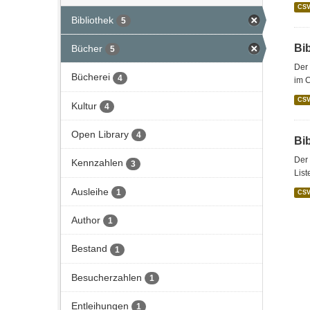
CS
Bibliothek
5
Bi
Bücher
5
Der 
Bücherei
4
im C
CS
Kultur
4
Open Library
4
Bi
Der 
Kennzahlen
3
List
Ausleihe
1
CS
Author
1
Bestand
1
Besucherzahlen
1
Entleihungen
1