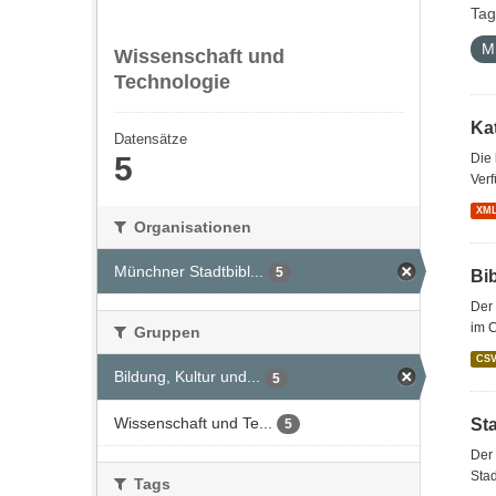
Tag
M
Wissenschaft und
Technologie
Kat
Datensätze
5
Die
Verf
XM
Organisationen
Münchner Stadtbibl...
5
Bi
Der 
im 
Gruppen
CS
Bildung, Kultur und...
5
Wissenschaft und Te...
St
5
Der 
Stad
Tags