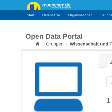
Überspringen
zum
Inhalt
Start
Datensätze
Organisationen
Grupp
Open Data Portal
Gruppen
Wissenschaft und 
1