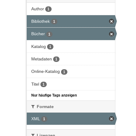
Author
1
Bibliothek
1
Bücher
1
Katalog
1
Metadaten
1
Online-Katalog
1
Titel
1
Nur häufige Tags anzeigen
Formate
XML
1
Lizenzen