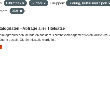
s:
Bibliothek
Bücher
Gruppen:
Bildung, Kultur und Sport
mate:
XML
alogdaten - Abfrage aller Titelsätze
 bibliographischen Metadaten aus dem Bibliotheksmanagementsystem aDIS/BMS wer
ügung gestellt. Die Schnittstelle wurde in...
L