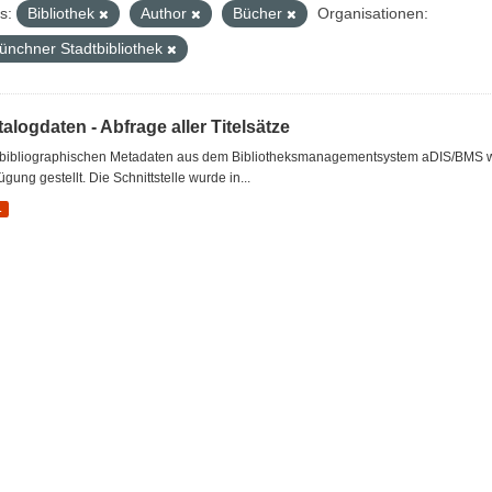
s:
Bibliothek
Author
Bücher
Organisationen:
ünchner Stadtbibliothek
alogdaten - Abfrage aller Titelsätze
 bibliographischen Metadaten aus dem Bibliotheksmanagementsystem aDIS/BMS wer
ügung gestellt. Die Schnittstelle wurde in...
L