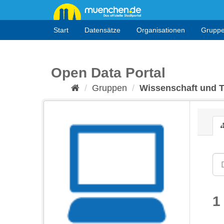
Überspringen
zum
Inhalt
Start
Datensätze
Organisationen
Grupp
Open Data Portal
Gruppen
Wissenschaft und 
1