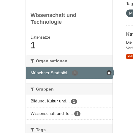
Tag
M
Wissenschaft und
Technologie
Kat
Datensätze
1
Die
Verf
XM
Organisationen
Münchner Stadtbibl...
1
Gruppen
Bildung, Kultur und...
1
Wissenschaft und Te...
1
Tags