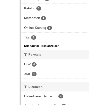
Katalog
1
Metadaten
1
Online-Katalog
1
Titel
1
Nur häufige Tags anzeigen
Formate
CSV
4
XML
1
Lizenzen
Datenlizenz Deutsch...
4