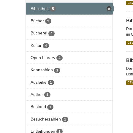
CS
Bibliothek
5
Bi
Bücher
5
Der 
Bücherei
4
im C
CS
Kultur
4
Open Library
4
Bi
Der 
Kennzahlen
3
List
Ausleihe
1
CS
Author
1
Bestand
1
Besucherzahlen
1
Entleihungen
1