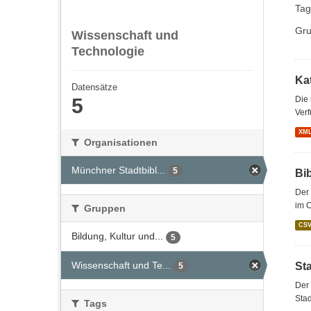
Tag
Gru
Wissenschaft und
Technologie
Kat
Datensätze
5
Die
Verf
XM
Organisationen
Münchner Stadtbibl...
5
Bi
Der 
im 
Gruppen
CS
Bildung, Kultur und...
5
Wissenschaft und Te...
St
5
Der 
Stad
Tags