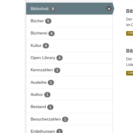
Bibliothek
5
Bi
Der 
Bücher
5
im C
Bücherei
4
CS
Kultur
4
Bi
Open Library
4
Der 
List
Kennzahlen
3
CS
Ausleihe
1
Author
1
Bestand
1
Besucherzahlen
1
Entleihungen
1