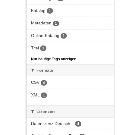
Katalog
1
Metadaten
1
Online-Katalog
1
Titel
1
Nur häufige Tags anzeigen
Formate
CSV
4
XML
1
Lizenzen
Datenlizenz Deutsch...
4