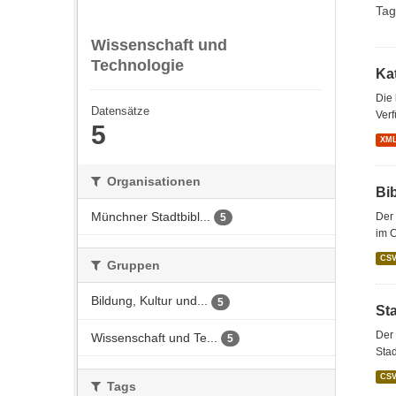
Tag
Wissenschaft und
Technologie
Kat
Die
Datensätze
Verf
5
XM
Organisationen
Bi
Münchner Stadtbibl...
Der 
5
im 
CS
Gruppen
Bildung, Kultur und...
5
St
Der 
Wissenschaft und Te...
5
Stad
CS
Tags