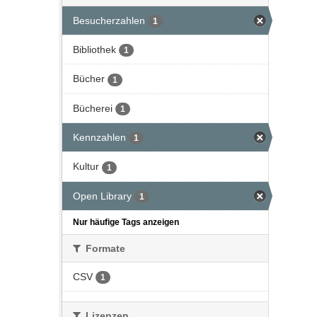
Besucherzahlen
1
Bibliothek
1
Bücher
1
Bücherei
1
Kennzahlen
1
Kultur
1
Open Library
1
Nur häufige Tags anzeigen
Formate
CSV
1
Lizenzen