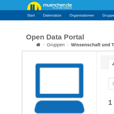
Überspringen
zum
Inhalt
Start
Datensätze
Organisationen
Grupp
Open Data Portal
Gruppen
Wissenschaft und 
1