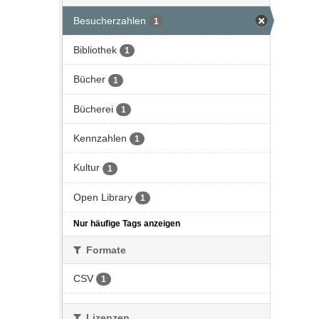
Besucherzahlen
1
Bibliothek
1
Bücher
1
Bücherei
1
Kennzahlen
1
Kultur
1
Open Library
1
Nur häufige Tags anzeigen
Formate
CSV
1
Lizenzen