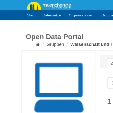
Überspringen
zum
Inhalt
Start
Datensätze
Organisationen
Grupp
Open Data Portal
Gruppen
Wissenschaft und 
1