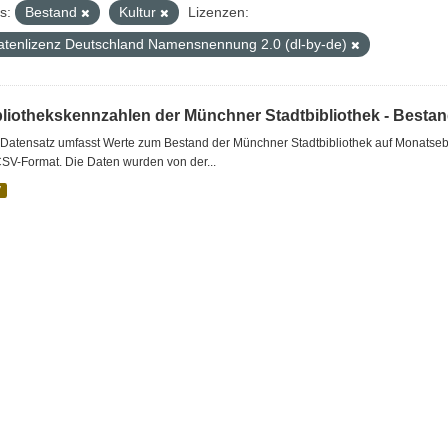
s:
Bestand
Kultur
Lizenzen:
atenlizenz Deutschland Namensnennung 2.0 (dl-by-de)
bliothekskennzahlen der Münchner Stadtbibliothek - Besta
Datensatz umfasst Werte zum Bestand der Münchner Stadtbibliothek auf Monatsebe
SV-Format. Die Daten wurden von der...
V