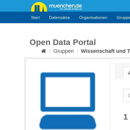
Überspringen
zum
Inhalt
Start
Datensätze
Organisationen
Grupp
Open Data Portal
Gruppen
Wissenschaft und 
1