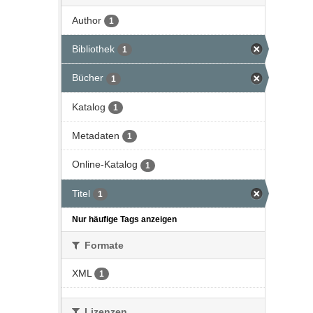
Author
1
Bibliothek
1
Bücher
1
Katalog
1
Metadaten
1
Online-Katalog
1
Titel
1
Nur häufige Tags anzeigen
Formate
XML
1
Lizenzen