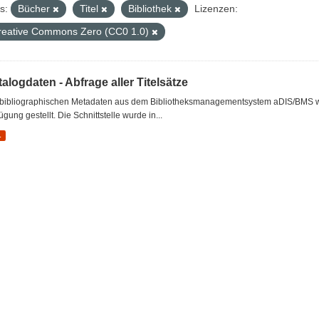
s:
Bücher
Titel
Bibliothek
Lizenzen:
reative Commons Zero (CC0 1.0)
alogdaten - Abfrage aller Titelsätze
 bibliographischen Metadaten aus dem Bibliotheksmanagementsystem aDIS/BMS wer
ügung gestellt. Die Schnittstelle wurde in...
L