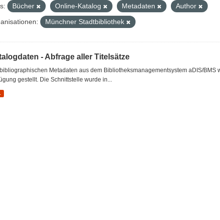
s:
Bücher
Online-Katalog
Metadaten
Author
anisationen:
Münchner Stadtbibliothek
alogdaten - Abfrage aller Titelsätze
 bibliographischen Metadaten aus dem Bibliotheksmanagementsystem aDIS/BMS wer
ügung gestellt. Die Schnittstelle wurde in...
L