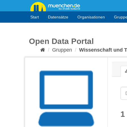
Überspringen
zum
Inhalt
Start
Datensätze
Organisationen
Grupp
Open Data Portal
Gruppen
Wissenschaft und 
1