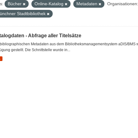
s:
Bücher
Online-Katalog
Metadaten
Organisationen
ünchner Stadtbibliothek
alogdaten - Abfrage aller Titelsätze
 bibliographischen Metadaten aus dem Bibliotheksmanagementsystem aDIS/BMS wer
ügung gestellt. Die Schnittstelle wurde in...
L