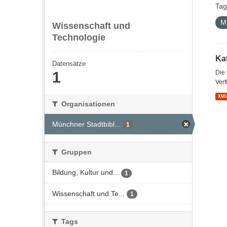
Tag
M
Wissenschaft und
Technologie
Kat
Datensätze
1
Die
Verf
XM
Organisationen
Münchner Stadtbibl...
1
Gruppen
Bildung, Kultur und...
1
Wissenschaft und Te...
1
Tags