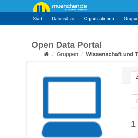
Überspringen
zum
Inhalt
Start
Datensätze
Organisationen
Grupp
Open Data Portal
Gruppen
Wissenschaft und 
1