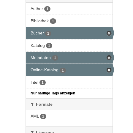
Author
1
Bibliothek
1
Bücher
1
Katalog
1
Metadaten
1
Online-Katalog
1
Titel
1
Nur häufige Tags anzeigen
Formate
XML
1
Lizenzen