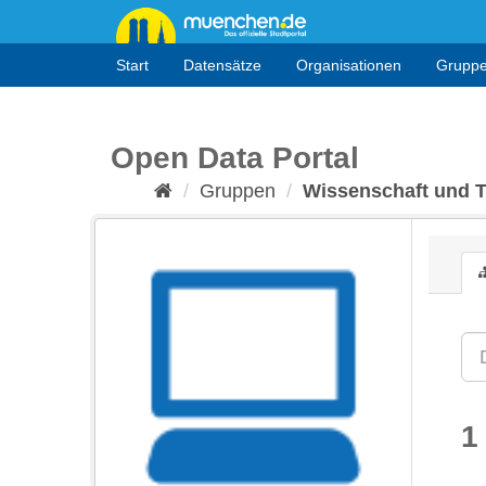
Überspringen
zum
Inhalt
Start
Datensätze
Organisationen
Grupp
Open Data Portal
Gruppen
Wissenschaft und 
1