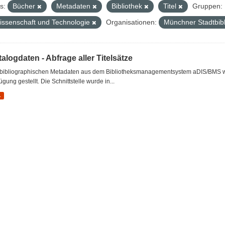
s:
Bücher
Metadaten
Bibliothek
Titel
Gruppen:
issenschaft und Technologie
Organisationen:
Münchner Stadtbib
alogdaten - Abfrage aller Titelsätze
 bibliographischen Metadaten aus dem Bibliotheksmanagementsystem aDIS/BMS wer
ügung gestellt. Die Schnittstelle wurde in...
L