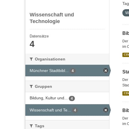
Tag
W
Wissenschaft und
Technologie
Bi
Datensätze
4
Der 
im 
CS
Organisationen
Münchner Stadtbibl...
4
St
Der 
Stad
Gruppen
CS
Bildung, Kultur und...
4
Wissenschaft und Te...
Bi
4
Der 
im C
Tags