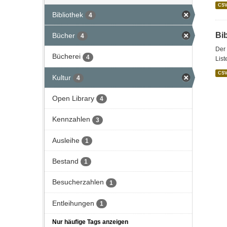
CS
Bibliothek
4
Bi
Bücher
4
Der 
Bücherei
4
List
CS
Kultur
4
Open Library
4
Kennzahlen
3
Ausleihe
1
Bestand
1
Besucherzahlen
1
Entleihungen
1
Nur häufige Tags anzeigen