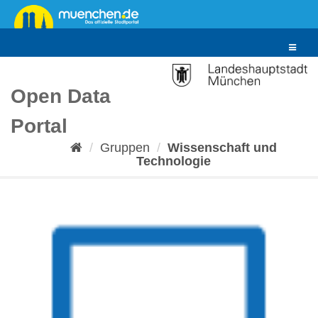
Überspringen
zum
Inhalt
Toggle
navigat
Open Data
Portal
Gruppen
Wissenschaft und
Technologie