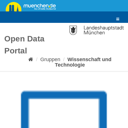
Überspringen
zum
Inhalt
Toggle
navigat
Open Data
Portal
Gruppen
Wissenschaft und
Technologie