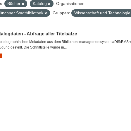
s:
Bücher
Katalog
Organisationen:
ünchner Stadtbibliothek
Gruppen:
Wissenschaft und Technologi
alogdaten - Abfrage aller Titelsätze
 bibliographischen Metadaten aus dem Bibliotheksmanagementsystem aDIS/BMS wer
ügung gestellt. Die Schnittstelle wurde in...
L