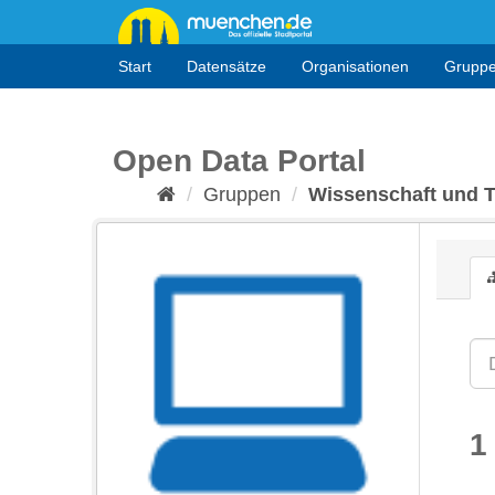
Überspringen
zum
Inhalt
Start
Datensätze
Organisationen
Grupp
Open Data Portal
Gruppen
Wissenschaft und 
1