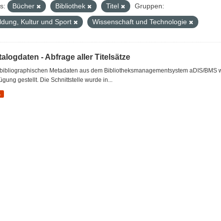
s:
Bücher
Bibliothek
Titel
Gruppen:
ldung, Kultur und Sport
Wissenschaft und Technologie
alogdaten - Abfrage aller Titelsätze
 bibliographischen Metadaten aus dem Bibliotheksmanagementsystem aDIS/BMS wer
ügung gestellt. Die Schnittstelle wurde in...
L