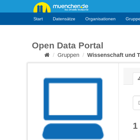
Überspringen
zum
Inhalt
Start
Datensätze
Organisationen
Grupp
Open Data Portal
Gruppen
Wissenschaft und 
1