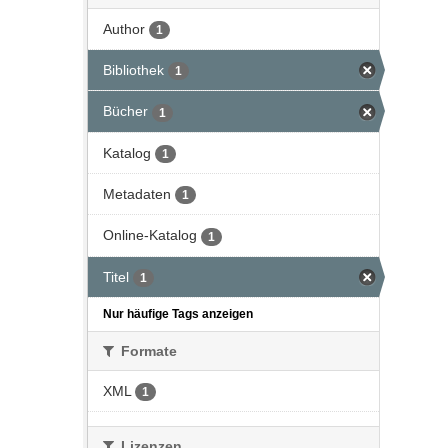
Author
1
Bibliothek
1
Bücher
1
Katalog
1
Metadaten
1
Online-Katalog
1
Titel
1
Nur häufige Tags anzeigen
Formate
XML
1
Lizenzen