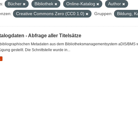
s:
Bücher
Bibliothek
Online-Katalog
Author
enzen:
Creative Commons Zero (CC0 1.0)
Gruppen:
Bildung, K
alogdaten - Abfrage aller Titelsätze
 bibliographischen Metadaten aus dem Bibliotheksmanagementsystem aDIS/BMS wer
ügung gestellt. Die Schnittstelle wurde in...
L