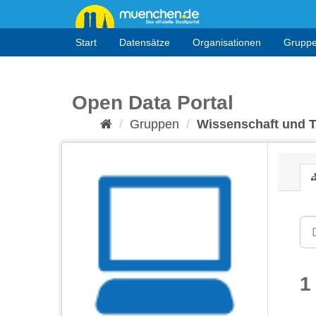
Überspringen
zum
Inhalt
Start
Datensätze
Organisationen
Grupp
Open Data Portal
Gruppen
Wissenschaft und 
1