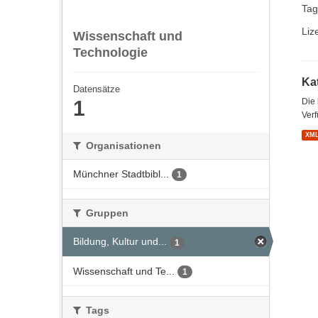
Tag
Liz
Wissenschaft und
Technologie
Kat
Datensätze
1
Die
Verf
XM
Organisationen
Münchner Stadtbibl...
1
Gruppen
Bildung, Kultur und...
1
Wissenschaft und Te...
1
Tags