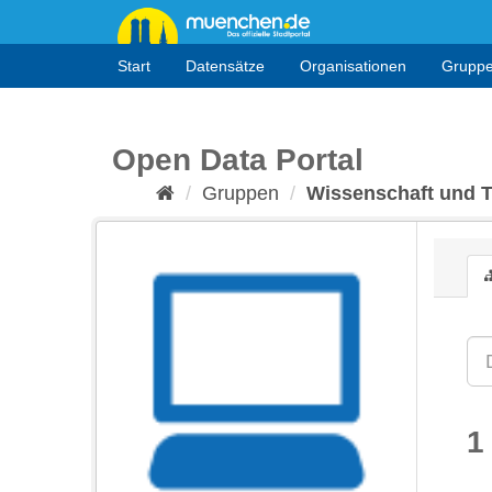
Überspringen
zum
Inhalt
Start
Datensätze
Organisationen
Grupp
Open Data Portal
Gruppen
Wissenschaft und 
1