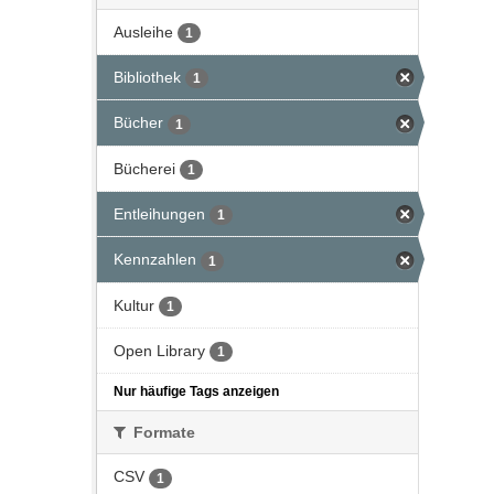
Ausleihe
1
Bibliothek
1
Bücher
1
Bücherei
1
Entleihungen
1
Kennzahlen
1
Kultur
1
Open Library
1
Nur häufige Tags anzeigen
Formate
CSV
1