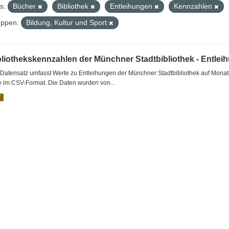
s:
Bücher
Bibliothek
Entleihungen
Kennzahlen
ppen:
Bildung, Kultur und Sport
bliothekskennzahlen der Münchner Stadtbibliothek - Entlei
Datensatz umfasst Werte zu Entleihungen der Münchner Stadtbibliothek auf Monat
e im CSV-Format. Die Daten wurden von...
V