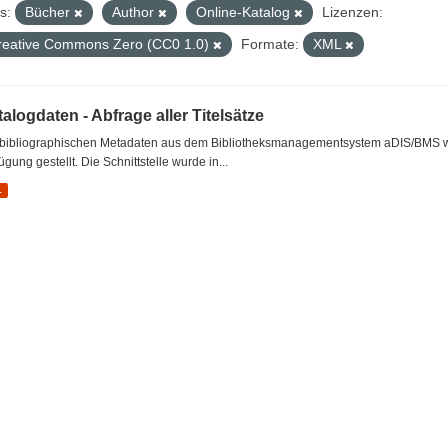
s:
Bücher
Author
Online-Katalog
Lizenzen:
reative Commons Zero (CC0 1.0)
Formate:
XML
alogdaten - Abfrage aller Titelsätze
 bibliographischen Metadaten aus dem Bibliotheksmanagementsystem aDIS/BMS wer
ügung gestellt. Die Schnittstelle wurde in...
L