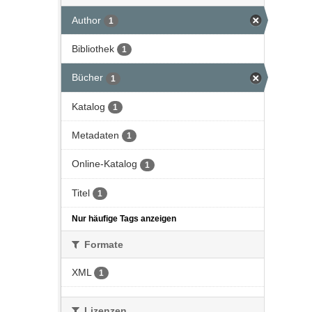
Author
1
Bibliothek
1
Bücher
1
Katalog
1
Metadaten
1
Online-Katalog
1
Titel
1
Nur häufige Tags anzeigen
Formate
XML
1
Lizenzen