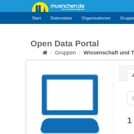
Überspringen
zum
Inhalt
Start
Datensätze
Organisationen
Grupp
Open Data Portal
Gruppen
Wissenschaft und 
1