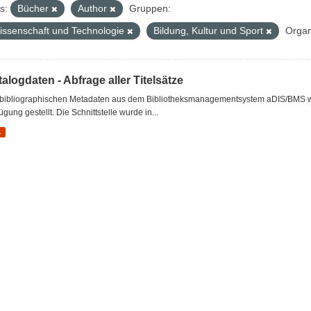
s:
Bücher
Author
Gruppen:
issenschaft und Technologie
Bildung, Kultur und Sport
Organ
alogdaten - Abfrage aller Titelsätze
 bibliographischen Metadaten aus dem Bibliotheksmanagementsystem aDIS/BMS wer
ügung gestellt. Die Schnittstelle wurde in...
L