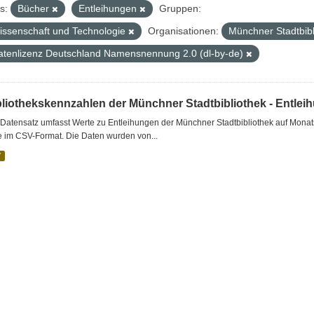
s:
Bücher
Entleihungen
Gruppen:
issenschaft und Technologie
Organisationen:
Münchner Stadtbib
atenlizenz Deutschland Namensnennung 2.0 (dl-by-de)
bliothekskennzahlen der Münchner Stadtbibliothek - Entlei
Datensatz umfasst Werte zu Entleihungen der Münchner Stadtbibliothek auf Monat
e im CSV-Format. Die Daten wurden von...
V