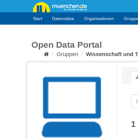
Überspringen
zum
Inhalt
Start
Datensätze
Organisationen
Grupp
Open Data Portal
Gruppen
Wissenschaft und 
1