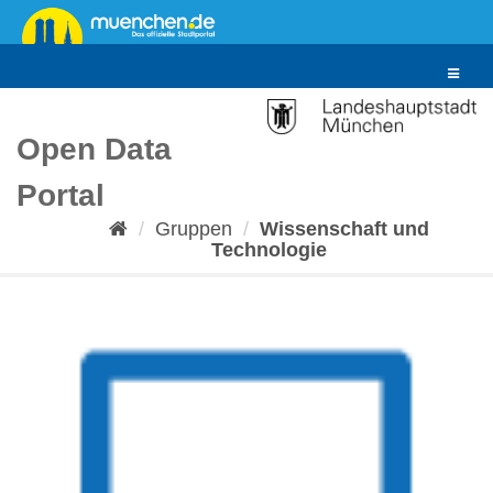
Überspringen
zum
Inhalt
Toggle
navigat
Open Data
Portal
Gruppen
Wissenschaft und
Technologie