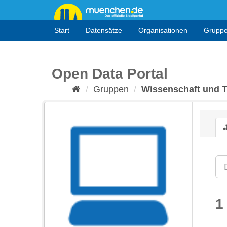
Überspringen
zum
Inhalt
Start
Datensätze
Organisationen
Grupp
Open Data Portal
Gruppen
Wissenschaft und 
1