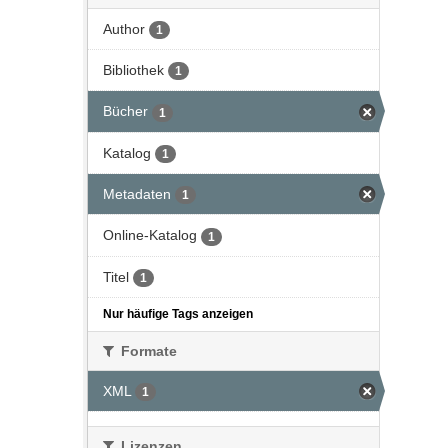
Author
1
Bibliothek
1
Bücher
1
Katalog
1
Metadaten
1
Online-Katalog
1
Titel
1
Nur häufige Tags anzeigen
Formate
XML
1
Lizenzen