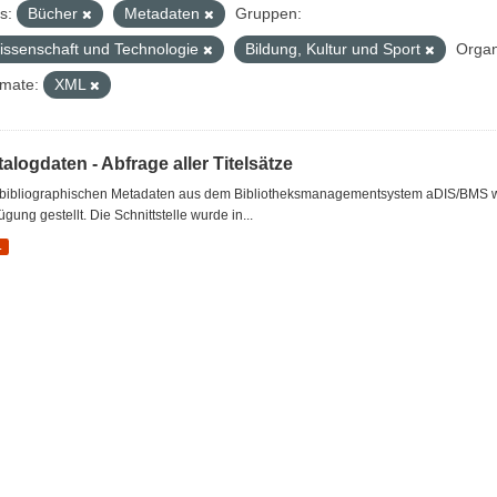
s:
Bücher
Metadaten
Gruppen:
issenschaft und Technologie
Bildung, Kultur und Sport
Organ
mate:
XML
alogdaten - Abfrage aller Titelsätze
 bibliographischen Metadaten aus dem Bibliotheksmanagementsystem aDIS/BMS wer
ügung gestellt. Die Schnittstelle wurde in...
L