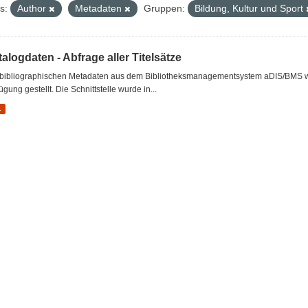
s:
Author
Metadaten
Gruppen:
Bildung, Kultur und Sport
alogdaten - Abfrage aller Titelsätze
 bibliographischen Metadaten aus dem Bibliotheksmanagementsystem aDIS/BMS wer
ügung gestellt. Die Schnittstelle wurde in...
L