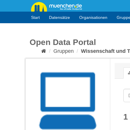
Überspringen
zum
Inhalt
Start
Datensätze
Organisationen
Grupp
Open Data Portal
Gruppen
Wissenschaft und 
1