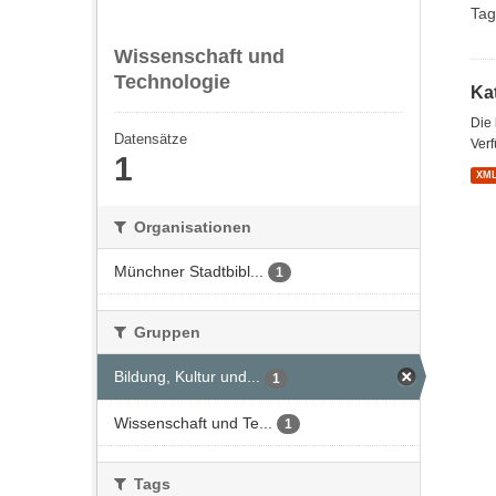
Tag
Wissenschaft und
Technologie
Kat
Die
Datensätze
Verf
1
XM
Organisationen
Münchner Stadtbibl...
1
Gruppen
Bildung, Kultur und...
1
Wissenschaft und Te...
1
Tags