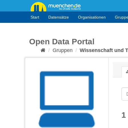
Überspringen
zum
Inhalt
Start
Datensätze
Organisationen
Grupp
Open Data Portal
Gruppen
Wissenschaft und 
1