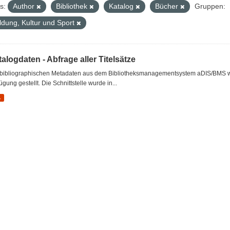
s:
Author
Bibliothek
Katalog
Bücher
Gruppen:
ldung, Kultur und Sport
alogdaten - Abfrage aller Titelsätze
 bibliographischen Metadaten aus dem Bibliotheksmanagementsystem aDIS/BMS wer
ügung gestellt. Die Schnittstelle wurde in...
L