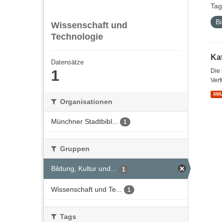
Tag
Bi
Wissenschaft und
Technologie
Kat
Datensätze
1
Die
Verf
XM
Organisationen
Münchner Stadtbibl...
1
Gruppen
Bildung, Kultur und...
1
Wissenschaft und Te...
1
Tags