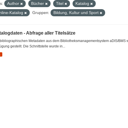
s:
Author
Bücher
Titel
Katalog
nline-Katalog
Gruppen:
Bildung, Kultur und Sport
alogdaten - Abfrage aller Titelsätze
 bibliographischen Metadaten aus dem Bibliotheksmanagementsystem aDIS/BMS wer
ügung gestellt. Die Schnittstelle wurde in...
L