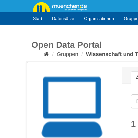
Überspringen
zum
Inhalt
Start
Datensätze
Organisationen
Grupp
Open Data Portal
Gruppen
Wissenschaft und 
1