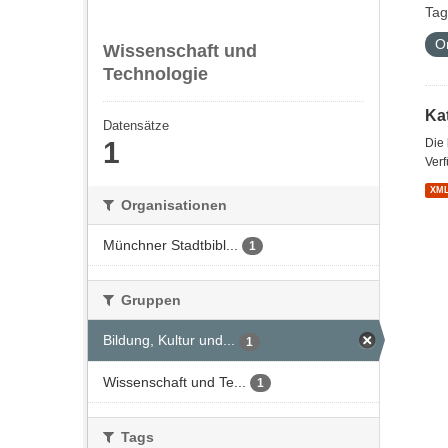
Tag
O
Wissenschaft und
Technologie
Kat
Datensätze
1
Die
Verf
XM
Organisationen
Münchner Stadtbibl...
1
Gruppen
Bildung, Kultur und...
1
Wissenschaft und Te...
1
Tags