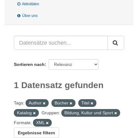
Aktivitäten
Über uns
Sortieren nach
1 Datensatz gefunden
Tags:
Author
Bücher
Titel
Katalog
Gruppen:
Bildung, Kultur und Sport
Formate:
XML
Ergebnisse filtern