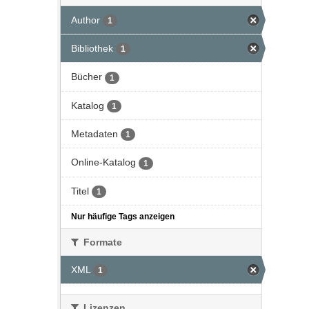
Author
1
Bibliothek
1
Bücher
1
Katalog
1
Metadaten
1
Online-Katalog
1
Titel
1
Nur häufige Tags anzeigen
Formate
XML
1
Lizenzen