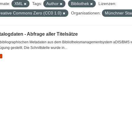
mate:
XML
Tags:
Author
Bibliothek
Lizenzen:
reative Commons Zero (CC0 1.0)
Organisationen:
Münchner Stad
alogdaten - Abfrage aller Titelsätze
 bibliographischen Metadaten aus dem Bibliotheksmanagementsystem aDIS/BMS wer
ügung gestellt. Die Schnittstelle wurde in...
L