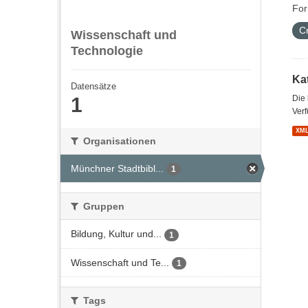
For
C
Wissenschaft und
Technologie
Kat
Datensätze
1
Die
Verf
XM
Organisationen
Münchner Stadtbibl...
1
Gruppen
Bildung, Kultur und...
1
Wissenschaft und Te...
1
Tags