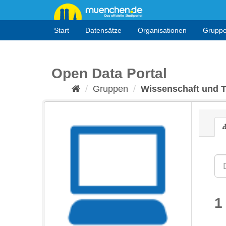
Überspringen
zum
Inhalt
Start
Datensätze
Organisationen
Grupp
Open Data Portal
Gruppen
Wissenschaft und 
1