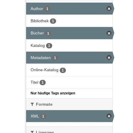
Author
1
Bibliothek
1
Bücher
1
Katalog
1
Metadaten
1
Online-Katalog
1
Titel
1
Nur häufige Tags anzeigen
Formate
XML
1
Lizenzen