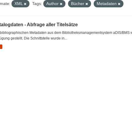
mate:
XML
Tags:
Author
Bücher
Metadaten
alogdaten - Abfrage aller Titelsätze
 bibliographischen Metadaten aus dem Bibliotheksmanagementsystem aDIS/BMS wer
ügung gestellt. Die Schnittstelle wurde in...
L