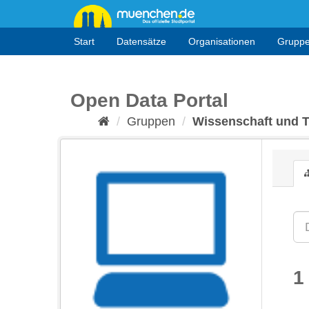
Überspringen
zum
Inhalt
Start
Datensätze
Organisationen
Grupp
Open Data Portal
Gruppen
Wissenschaft und 
1