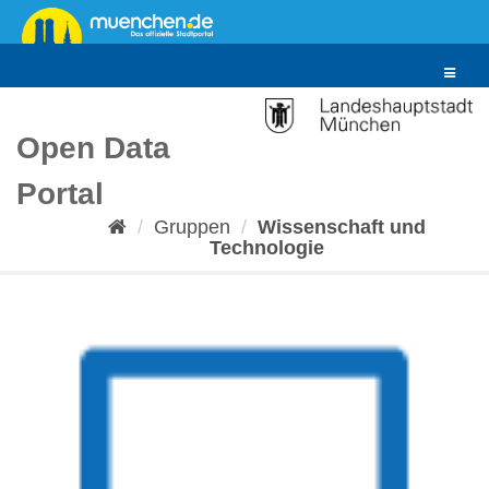
Überspringen
zum
Inhalt
Toggle
navigat
Open Data
Portal
Gruppen
Wissenschaft und
Technologie