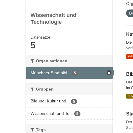
Org
Bi
Wissenschaft und
Technologie
Kat
Datensätze
5
Die
Verf
XM
Organisationen
Münchner Stadtbibl...
5
Bi
Der 
im 
Gruppen
CS
Bildung, Kultur und...
5
Wissenschaft und Te...
St
5
Der 
Stad
Tags