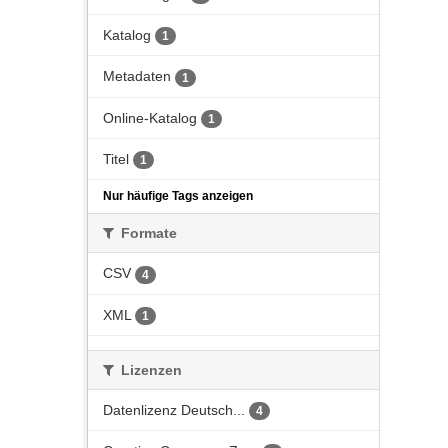
Katalog
1
Metadaten
1
Online-Katalog
1
Titel
1
Nur häufige Tags anzeigen
Formate
CSV
4
XML
1
Lizenzen
Datenlizenz Deutsch...
4