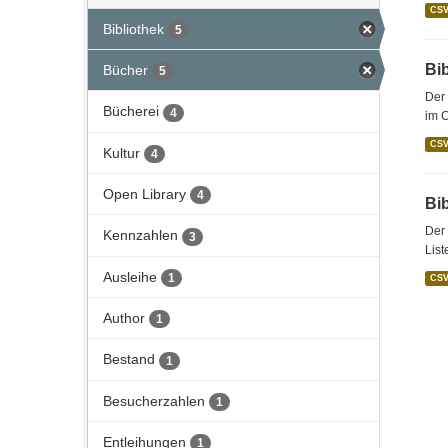
CS
Bibliothek
5
Bi
Bücher
5
Der 
Bücherei
4
im C
CS
Kultur
4
Open Library
4
Bi
Der 
Kennzahlen
3
List
Ausleihe
1
CS
Author
1
Bestand
1
Besucherzahlen
1
Entleihungen
1