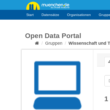
Überspringen
zum
Inhalt
Start
Datensätze
Organisationen
Grupp
Open Data Portal
Gruppen
Wissenschaft und 
1