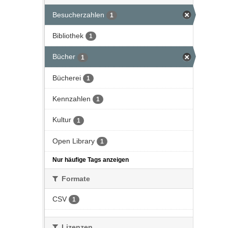
Besucherzahlen
1
Bibliothek
1
Bücher
1
Bücherei
1
Kennzahlen
1
Kultur
1
Open Library
1
Nur häufige Tags anzeigen
Formate
CSV
1
Lizenzen