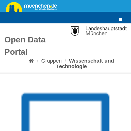
Überspringen
zum
Inhalt
Toggle
navigat
Open Data
Portal
Gruppen
Wissenschaft und
Technologie