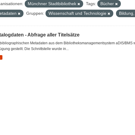
anisationen:
Münchner Stadtbibliothek
Tags:
Bücher
etadaten
Gruppen:
Wissenschaft und Technologie
Bildung,
alogdaten - Abfrage aller Titelsätze
 bibliographischen Metadaten aus dem Bibliotheksmanagementsystem aDIS/BMS wer
ügung gestellt. Die Schnittstelle wurde in...
L