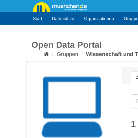
Überspringen
zum
Inhalt
Start
Datensätze
Organisationen
Grupp
Open Data Portal
Gruppen
Wissenschaft und 
1