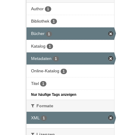
Author
1
Bibliothek
1
Bücher
1
Katalog
1
Metadaten
1
Online-Katalog
1
Titel
1
Nur häufige Tags anzeigen
Formate
XML
1
Lizenzen