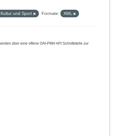
 Kultur und Sport
Formate:
XML
den über eine offene OAI-PMH API Schnittstelle zur