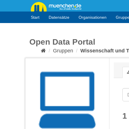
Überspringen
zum
Inhalt
Start
Datensätze
Organisationen
Grupp
Open Data Portal
Gruppen
Wissenschaft und 
1