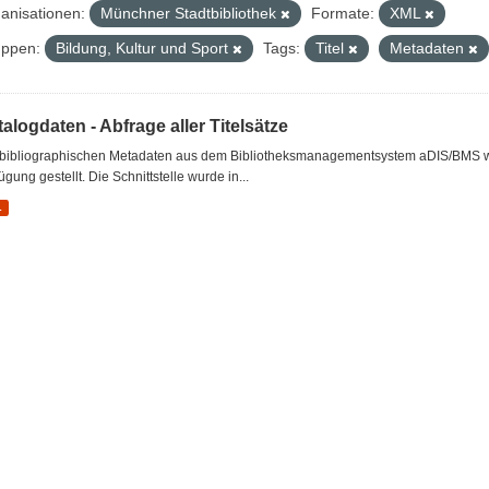
anisationen:
Münchner Stadtbibliothek
Formate:
XML
ppen:
Bildung, Kultur und Sport
Tags:
Titel
Metadaten
alogdaten - Abfrage aller Titelsätze
 bibliographischen Metadaten aus dem Bibliotheksmanagementsystem aDIS/BMS wer
ügung gestellt. Die Schnittstelle wurde in...
L