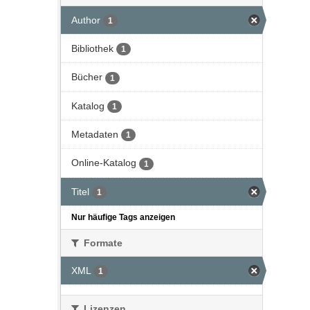
Author
1
Bibliothek
1
Bücher
1
Katalog
1
Metadaten
1
Online-Katalog
1
Titel
1
Nur häufige Tags anzeigen
Formate
XML
1
Lizenzen