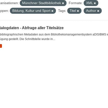
anisationen:
Münchner Stadtbibliothek
Formate:
XML
ppen:
Bildung, Kultur und Sport
Tags:
Titel
Author
alogdaten - Abfrage aller Titelsätze
 bibliographischen Metadaten aus dem Bibliotheksmanagementsystem aDIS/BMS wer
ügung gestellt. Die Schnittstelle wurde in...
L