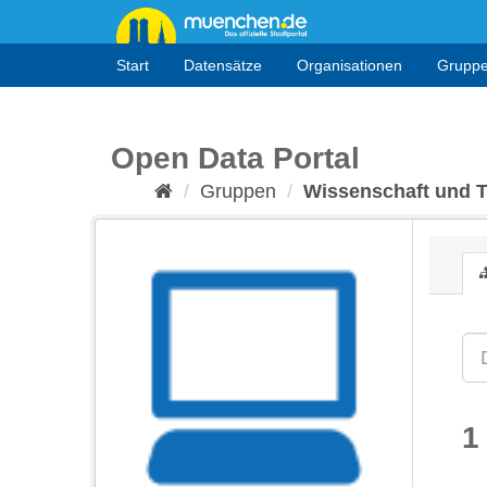
Überspringen
zum
Inhalt
Start
Datensätze
Organisationen
Grupp
Open Data Portal
Gruppen
Wissenschaft und 
1