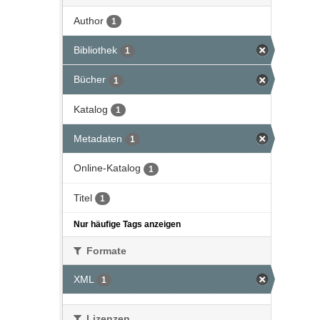
Author
1
Bibliothek
1
Bücher
1
Katalog
1
Metadaten
1
Online-Katalog
1
Titel
1
Nur häufige Tags anzeigen
Formate
XML
1
Lizenzen