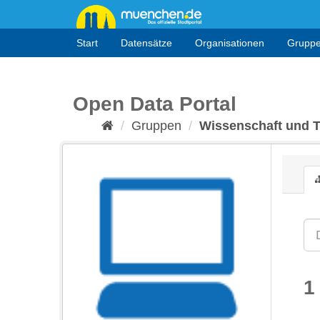
Überspringen
zum
Inhalt
Start
Datensätze
Organisationen
Grupp
Open Data Portal
Gruppen
Wissenschaft und 
1