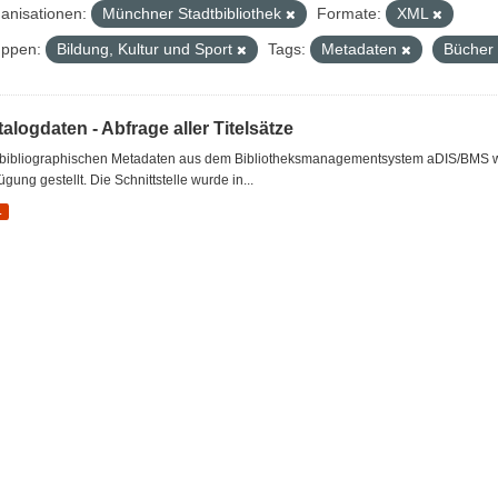
anisationen:
Münchner Stadtbibliothek
Formate:
XML
ppen:
Bildung, Kultur und Sport
Tags:
Metadaten
Bücher
alogdaten - Abfrage aller Titelsätze
 bibliographischen Metadaten aus dem Bibliotheksmanagementsystem aDIS/BMS wer
ügung gestellt. Die Schnittstelle wurde in...
L