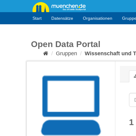
Überspringen
zum
Inhalt
Start
Datensätze
Organisationen
Grupp
Open Data Portal
Gruppen
Wissenschaft und 
1