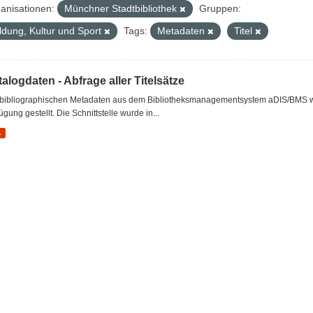
anisationen:
Münchner Stadtbibliothek
Gruppen:
ldung, Kultur und Sport
Tags:
Metadaten
Titel
alogdaten - Abfrage aller Titelsätze
 bibliographischen Metadaten aus dem Bibliotheksmanagementsystem aDIS/BMS wer
ügung gestellt. Die Schnittstelle wurde in...
L